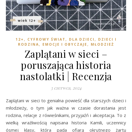
,
,
,
12+
CYFROWY ŚWIAT
DLA DZIECI
DZIECI I
,
,
RODZINA
EMOCJE I OBYCZAJE
MŁODZIEŻ
Zaplątani w sieci –
poruszająca historia
nastolatki | Recenzja
3 czerwca, 2024
Zaplątani w sieci to genialna powieść dla starszych dzieci i
młodzieży, o tym jak ważna w czasie dorastania jest
rodzina, relacje z rówieśnikami, przyjaźń i akceptacja. To z
wielką wrażliwością napisana historia Kamili, uczennicy
ósmej klasy, która pada ofiarą okrutnego żartu