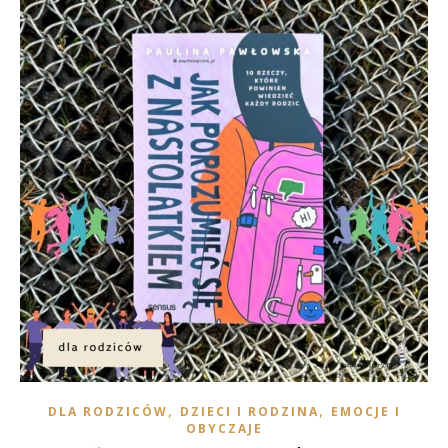
,
,
DLA RODZICÓW
DZIECI I RODZINA
EMOCJE I
OBYCZAJE