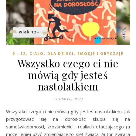
,
,
,
9 - 12
CIAŁO
DLA DZIECI
EMOCJE I OBYCZAJE
Wszystko czego ci nie
mówią gdy jesteś
nastolatkiem
11 marca, 2023
Wszystko czego ci nie mówią gdy jesteś nastolatkiem. Jak
przygotować się na dorosłość skupia się na
samoświadomości, zrozumieniu i realiach otaczającego (a
może lepiej użyć zmieniającego się) świata. Autor zwraca