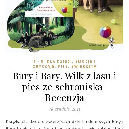
,
,
6 - 8
DLA DZIECI
EMOCJE I
,
,
OBYCZAJE
PIES
ZWIERZĘTA
Bury i Bary. Wilk z lasu i
pies ze schroniska |
Recenzja
18 grudnia, 2025
Książka dla dzieci o zwierzętach dzikich i domowych Bury i
Bary to historia o życiu i losach dwóch zwierzaków, która