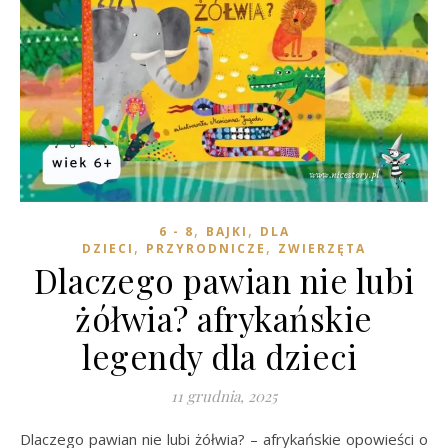
,
,
6 - 8
BAJKI
DLA
,
,
DZIECI
PRZYRODNICZE
ZWIERZĘTA
Dlaczego pawian nie lubi
żółwia? afrykańskie
legendy dla dzieci
11 grudnia, 2025
Dlaczego pawian nie lubi żółwia? – afrykańskie opowieści o