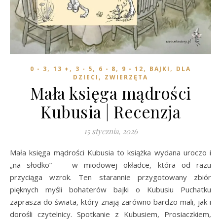
,
,
,
,
,
,
0 - 3
13 +
3 - 5
6 - 8
9 - 12
BAJKI
DLA
,
DZIECI
ZWIERZĘTA
Mała księga mądrości
Kubusia | Recenzja
15 stycznia, 2026
Mała księga mądrości Kubusia to książka wydana uroczo i
„na słodko” — w miodowej okładce, która od razu
przyciąga wzrok. Ten starannie przygotowany zbiór
pięknych myśli bohaterów bajki o Kubusiu Puchatku
zaprasza do świata, który znają zarówno bardzo mali, jak i
dorośli czytelnicy. Spotkanie z Kubusiem, Prosiaczkiem,