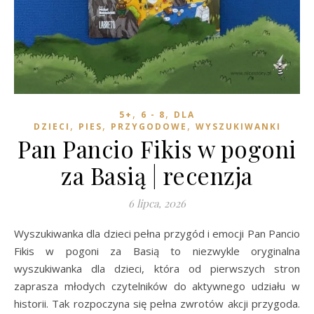
,
,
5+
6 - 8
DLA
,
,
,
DZIECI
PIES
PRZYGODOWE
WYSZUKIWANKI
Pan Pancio Fikis w pogoni
za Basią | recenzja
6 lipca, 2026
Wyszukiwanka dla dzieci pełna przygód i emocji Pan Pancio
Fikis w pogoni za Basią to niezwykle oryginalna
wyszukiwanka dla dzieci, która od pierwszych stron
zaprasza młodych czytelników do aktywnego udziału w
historii. Tak rozpoczyna się pełna zwrotów akcji przygoda.