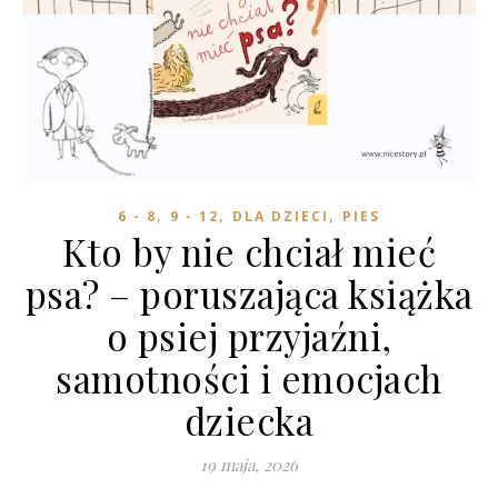
,
,
,
6 - 8
9 - 12
DLA DZIECI
PIES
Kto by nie chciał mieć
psa? – poruszająca książka
o psiej przyjaźni,
samotności i emocjach
dziecka
19 maja, 2026