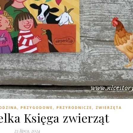
,
,
,
RODZINA
PRZYGODOWE
PRZYRODNICZE
ZWIERZĘTA
elka Księga zwierząt
23 lipca, 2024