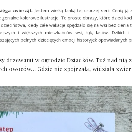
sięga zwierząt
. Jestem wielką fanką tej uroczej serii. Cenią ją
 genialne kolorowe ilustracje. To proste obrazy, które dzieci koc
zieciństwa, kiedy całe wakacje spędzało się na wsi bez cienia
jszych i większych mieszkańców wsi, łąk, lasów. Dzikich 
zających pełnych dziecięcych emocji historyjek opowiadanych prze
zy drzewami w ogrodzie Dziadków. Tuż nad nią z
ych owoców… Gdzie nie spojrzała, widziała zwier