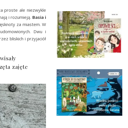
 za proste ale niezwykle
hają i rozumieją.
Basia i
 tęsknoty za miastem. W
i udomowionych. Dwu i
z bliskich i przyjaciół
wisały
zęta zajęte