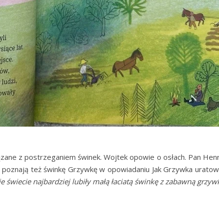
iązane z postrzeganiem świnek. Wojtek opowie o osłach. Pan Henr
i poznają też świnkę Grzywkę w opowiadaniu Jak Grzywka uratow
 świecie najbardziej lubiły małą łaciatą świnkę z zabawną grzywk