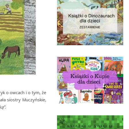
yk o owcach i o tym, że
ała siostry Muczyńskie,
ą”.