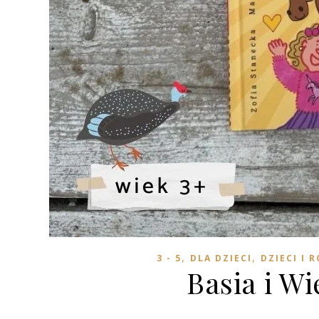
,
,
3 - 5
DLA DZIECI
DZIECI I 
Basia i Wi