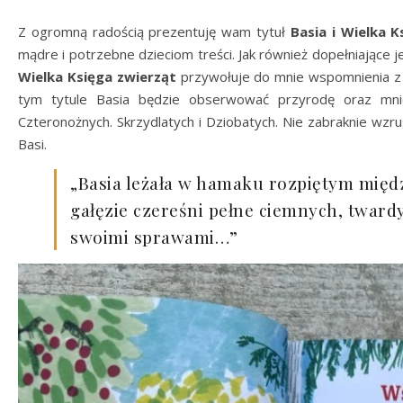
Z ogromną radością prezentuję wam tytuł
Basia i Wielka K
mądre i potrzebne dzieciom treści. Jak również dopełniające je
Wielka Księga zwierząt
przywołuje do mnie wspomnienia z d
tym tytule Basia będzie obserwować przyrodę oraz mnie
Czteronożnych. Skrzydlatych i Dziobatych. Nie zabraknie wzrus
Basi.
„Basia leżała w hamaku rozpiętym międ
gałęzie czereśni pełne ciemnych, tward
swoimi sprawami…”