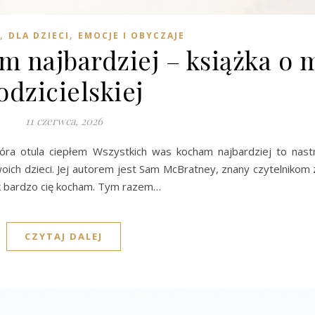
,
,
DLA DZIECI
EMOCJE I OBYCZAJE
 najbardziej – książka o m
odzicielskiej
11 czerwca, 2026
tóra otula ciepłem Wszystkich was kocham najbardziej to nastr
ich dzieci. Jej autorem jest Sam McBratney, znany czytelnikom z
jak bardzo cię kocham. Tym razem…
CZYTAJ DALEJ