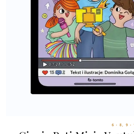
,
6 - 8
9 -