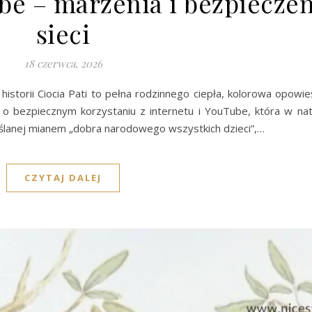
ube – marzenia i bezpiecze
sieci
18 czerwca, 2026
istorii Ciocia Pati to pełna rodzinnego ciepła, kolorowa opowie
ci o bezpiecznym korzystaniu z internetu i YouTube, która w na
eślanej mianem „dobra narodowego wszystkich dzieci”,…
CZYTAJ DALEJ