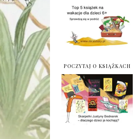
POCZYTAJ O KSIĄŻKACH