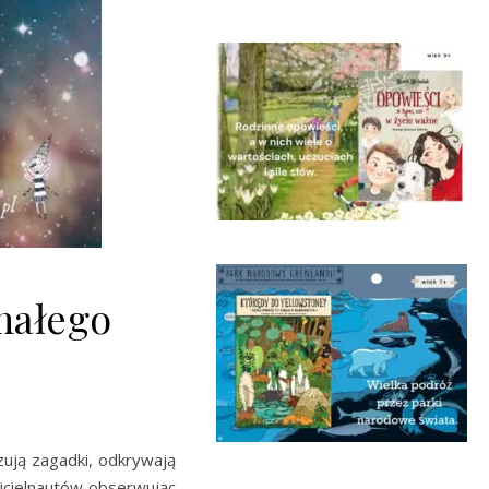
małego
zują zagadki, odkrywają
picielnautów obserwując