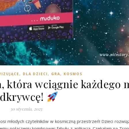
,
,
,
IZUJĄCE
DLA DZIECI
GRA
KOSMOS
a, która wciągnie każdego 
dkrywcę!
30 stycznia, 2025
zenosi młodych czytelników w kosmiczną przestrzeń! Dzieci rozwią
jnemu połączeniu komiksowej fabuły z aplikacją. Czekałam na Tro