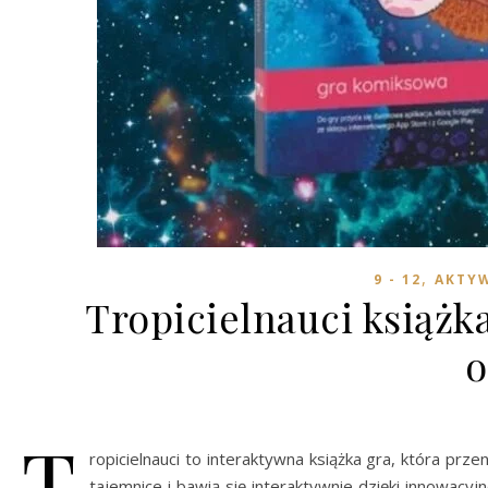
,
9 - 12
AKTYW
Tropicielnauci książk
o
T
ropicielnauci to interaktywna książka gra, która pr
tajemnice i bawią się interaktywnie dzięki innowacy