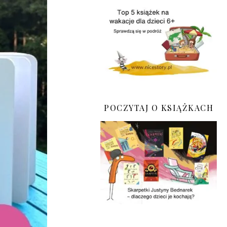
POCZYTAJ O KSIĄŻKACH