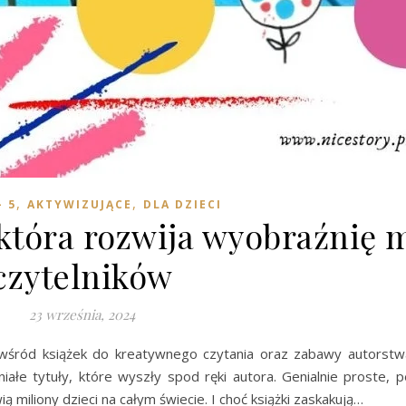
,
,
- 5
AKTYWIZUJĄCE
DLA DZIECI
 która rozwija wyobraźnię 
czytelników
23 września, 2024
 wśród książek do kreatywnego czytania oraz zabawy autorstwa
łe tytuły, które wyszły spod ręki autora. Genialnie proste, p
 miliony dzieci na całym świecie. I choć książki zaskakują…