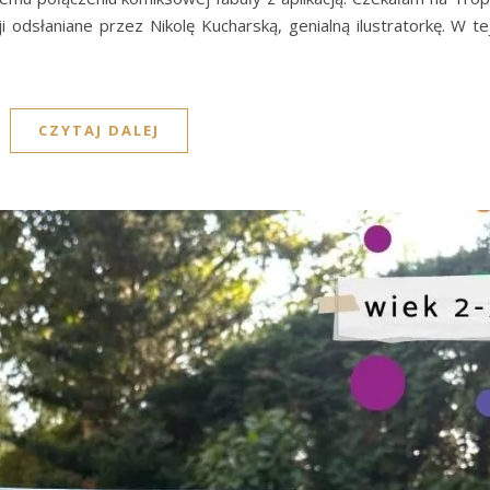
ji odsłaniane przez Nikolę Kucharską, genialną ilustratorkę. W t
CZYTAJ DALEJ