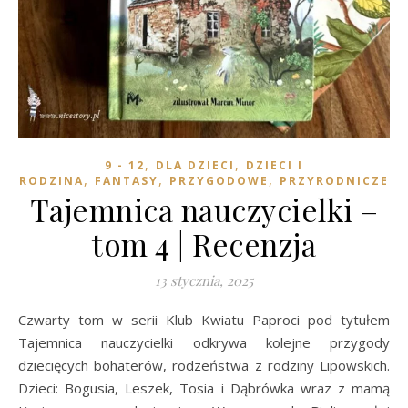
,
,
9 - 12
DLA DZIECI
DZIECI I
,
,
,
RODZINA
FANTASY
PRZYGODOWE
PRZYRODNICZE
Tajemnica nauczycielki –
tom 4 | Recenzja
13 stycznia, 2025
Czwarty tom w serii Klub Kwiatu Paproci pod tytułem
Tajemnica nauczycielki odkrywa kolejne przygody
dziecięcych bohaterów, rodzeństwa z rodziny Lipowskich.
Dzieci: Bogusia, Leszek, Tosia i Dąbrówka wraz z mamą