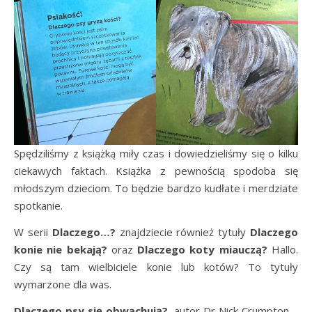
Spędziliśmy z książką miły czas i dowiedzieliśmy się o kilku
ciekawych faktach. Książka z pewnością spodoba się
młodszym dzieciom. To będzie bardzo kudłate i merdziate
spotkanie.
W serii
Dlaczego…?
znajdziecie również tytuły
Dlaczego
konie nie bekają?
oraz
Dlaczego koty miauczą?
Hallo.
Czy są tam wielbiciele konie lub kotów? To tytuły
wymarzone dla was.
Dlaczego psy się obwąchują?
, autor Dr Nick Crumpton –