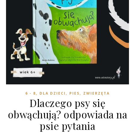
,
,
,
6 - 8
DLA DZIECI
PIES
ZWIERZĘTA
Dlaczego psy się
obwąchują? odpowiada na
psie pytania