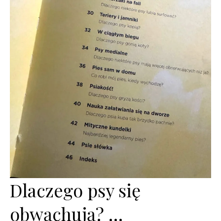
Dlaczego psy się
obwąchują? …