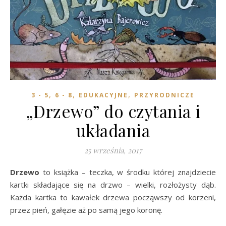
,
,
,
3 - 5
6 - 8
EDUKACYJNE
PRZYRODNICZE
„Drzewo” do czytania i
układania
25 września, 2017
Drzewo
to książka – teczka, w środku której znajdziecie
kartki składające się na drzwo – wielki, rozłożysty dąb.
Każda kartka to kawałek drzewa począwszy od korzeni,
przez pień, gałęzie aż po samą jego koronę.