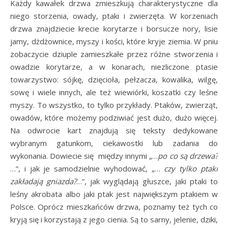
Każdy kawałek drzwa zmieszkują charakterystyczne dla
niego storzenia, owady, ptaki i zwierzęta. W korzeniach
drzwa znajdziecie krecie korytarze i borsucze nory, lisie
jamy, dżdżownice, myszy i kości, które kryje ziemia. W pniu
zobaczycie dziuple zamieszkałe przez różne stworzenia i
owadzie korytarze, a w konarach, niezliczone ptasie
towarzystwo: sójkę, dzięcioła, pełzacza, kowalika, wilgę,
sowę i wiele innych, ale też wiewiórki, koszatki czy leśne
myszy. To wszystko, to tylko przykłady. Ptaków, zwierząt,
owadów, które możemy podziwiać jest dużo, dużo więcej.
Na odwrocie kart znajdują się teksty dedykowane
wybranym gatunkom, ciekawostki lub zadania do
wykonania. Dowiecie się między innymi „…
po co są
drzewa?
…”, i jak je samodzielnie wyhodować, „…
czy tylko ptaki
zakładają gniazda?
…”, jak wyglądają głuszce, jaki ptaki to
leśny akrobata albo jaki ptak jest największym ptakiem w
Polsce. Oprócz mieszkańców drzwa, poznamy też tych co
kryją się i korzystają z jego cienia. Są to sarny, jelenie, dziki,