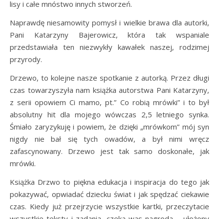
lisy i całe mnóstwo innych stworzeń.
Naprawdę niesamowity pomysł i wielkie brawa dla autorki,
Pani Katarzyny Bajerowicz, która tak wspaniale
przedstawiała ten niezwykły kawałek naszej, rodzimej
przyrody.
Drzewo, to kolejne nasze spotkanie z autorką. Przez długi
czas towarzyszyła nam książka autorstwa Pani Katarzyny,
z serii opowiem Ci mamo, pt.” Co robią mrówki” i to był
absolutny hit dla mojego wówczas 2,5 letniego synka.
Śmiało zaryzykuję i powiem, że dzięki „mrówkom” mój syn
nigdy nie bał się tych owadów, a był nimi wręcz
zafascynowany. Drzewo jest tak samo doskonałe, jak
mrówki.
Książka Drzwo to piękna edukacja i inspiracja do tego jak
pokazywać, opwiadać dziecku świat i jak spędzać ciekawie
czas. Kiedy już przejrzycie wszystkie kartki, przeczytacie
wszystkie teksty i zadania, czeka was nagroda – ułożony