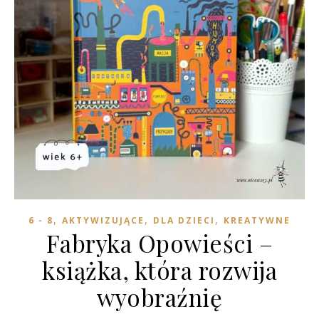
,
,
,
6 - 8
AKTYWIZUJĄCE
DLA DZIECI
KREATYWNE
Fabryka Opowieści –
książka, która rozwija
wyobraźnię