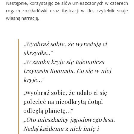
Następnie, korzystając ze słów umieszczonych w czterech
rogach rozkładówki oraz ilustracji w tle, czytelnik snuje
własną narrację.
„Wyobraź sobie, że wyrastają ci
skrzydła…“
„W zamku kryje się tajemnicza
trzynasta Komnata. Co się w niej
kryje…“
„Wyobraź sobie, że udało ci się
polecieć na nieodkrytą dotąd
odległą planetę…”
„Oto mieszkańcy jagodowego lasu.
Nadaj każdemu z nich imię i