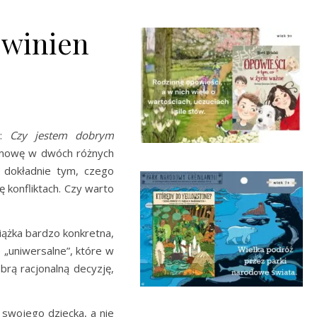
owinien
a:
Czy jestem dobrym
ozmowę w dwóch różnych
 dokładnie tym, czego
 konfliktach. Czy warto
siążka bardzo konkretna,
 „uniwersalne”, które w
brą racjonalną decyzję,
swojego dziecka, a nie