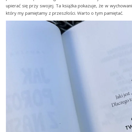
upierać się przy swojej. Ta książka pokazuje, że w wychowaniu
który my pamiętamy z przeszłości. Warto o tym pamiętać.