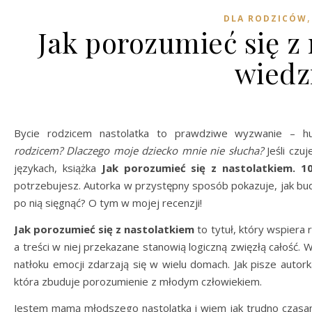
DLA RODZICÓW
Jak porozumieć się z
wiedz
Bycie rodzicem nastolatka to prawdziwe wyzwanie – huś
rodzicem?
Dlaczego moje dziecko mnie nie słucha?
Jeśli czu
językach, książka
Jak porozumieć się z nastolatkiem. 1
potrzebujesz. Autorka w przystępny sposób pokazuje, jak budo
po nią sięgnąć? O tym w mojej recenzji!
Jak porozumieć się z nastolatkiem
to tytuł, który wspiera
a treści w niej przekazane stanowią logiczną zwięzłą całość. 
natłoku emocji zdarzają się w wielu domach. Jak pisze autor
która zbuduje porozumienie z młodym człowiekiem.
Jestem mamą młodszego nastolatka i wiem jak trudno czasa