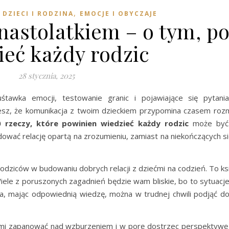
,
,
DZIECI I RODZINA
EMOCJE I OBYCZAJE
 nastolatkiem – o tym, p
ieć każdy rodzic
28 stycznia, 2025
tawka emocji, testowanie granic i pojawiające się pytani
jesz, że komunikacja z twoim dzieckiem przypomina czasem r
0 rzeczy, które powinien wiedzieć każdy rodzic
może być
wać relację opartą na zrozumieniu, zamiast na niekończących się
 rodziców w budowaniu dobrych relacji z dziećmi na codzień. To k
Wiele z poruszonych zagadnień będzie wam bliskie, bo to sytuacje
ka, mając odpowiednią wiedzę, można w trudnej chwili podjąć do
mi zapanować nad wzburzeniem i w porę dostrzec perspektywę 