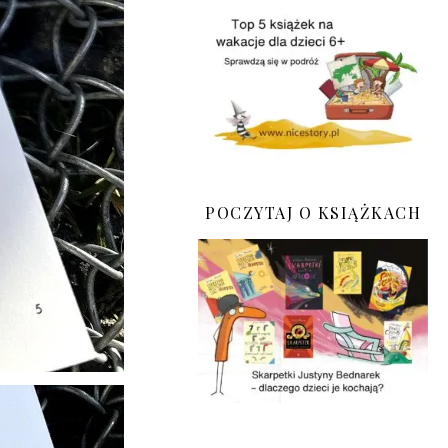
POCZYTAJ O KSIĄŻKACH