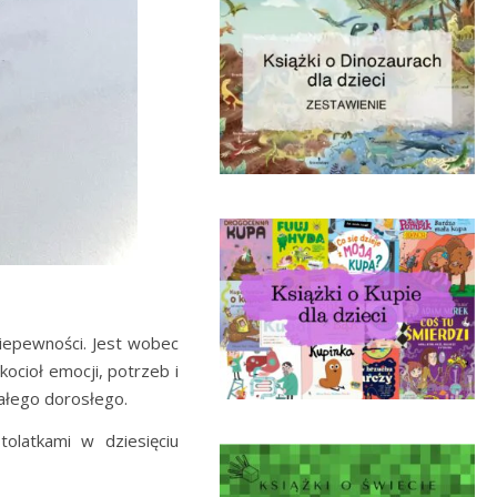
niepewności. Jest wobec
ocioł emocji, potrzeb i
małego dorosłego.
tolatkami w dziesięciu