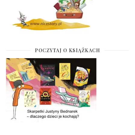
POCZYTAJ O KSIĄŻKACH