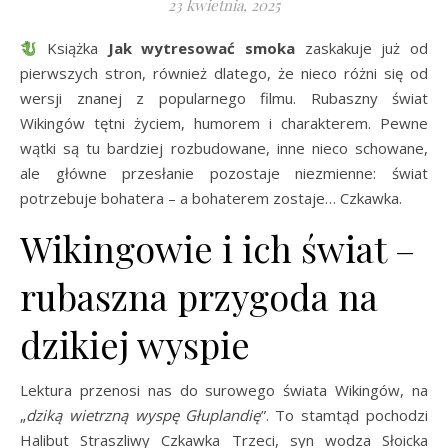
23 kwietnia, 2025
Książka
Jak wytresować smoka
zaskakuje już od
pierwszych stron, również dlatego, że nieco różni się od
wersji znanej z popularnego filmu. Rubaszny świat
Wikingów tętni życiem, humorem i charakterem. Pewne
wątki są tu bardziej rozbudowane, inne nieco schowane,
ale główne przesłanie pozostaje niezmienne: świat
potrzebuje bohatera – a bohaterem zostaje… Czkawka.
Wikingowie i ich świat –
rubaszna przygoda na
dzikiej wyspie
Lektura przenosi nas do surowego świata Wikingów, na
„
dziką wietrzną wyspę Głuplandię
”. To stamtąd pochodzi
Halibut Straszliwy Czkawka Trzeci, syn wodza Słoicka