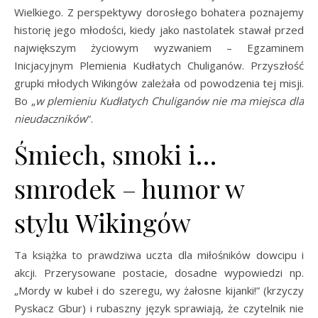
Wielkiego. Z perspektywy dorosłego bohatera poznajemy
historię jego młodości, kiedy jako nastolatek stawał przed
największym życiowym wyzwaniem – Egzaminem
Inicjacyjnym Plemienia Kudłatych Chuliganów. Przyszłość
grupki młodych Wikingów zależała od powodzenia tej misji.
Bo „
w plemieniu Kudłatych Chuliganów nie ma miejsca dla
nieudaczników
”.
Śmiech, smoki i…
smrodek – humor w
stylu Wikingów
Ta książka to prawdziwa uczta dla miłośników dowcipu i
akcji. Przerysowane postacie, dosadne wypowiedzi np.
„Mordy w kubeł i do szeregu, wy żałosne kijanki!” (krzyczy
Pyskacz Gbur) i rubaszny język sprawiają, że czytelnik nie