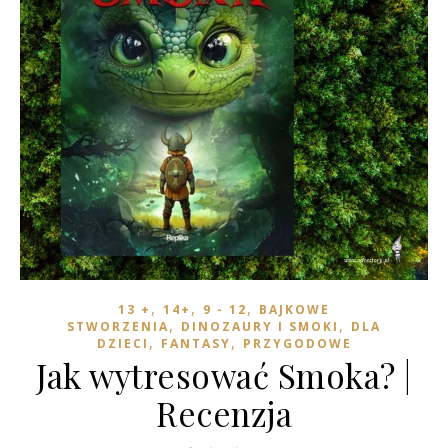
,
,
,
13 +
14+
9 - 12
BAJKOWE
,
,
STWORZENIA
DINOZAURY I SMOKI
DLA
,
,
DZIECI
FANTASY
PRZYGODOWE
Jak wytresować Smoka? |
Recenzja