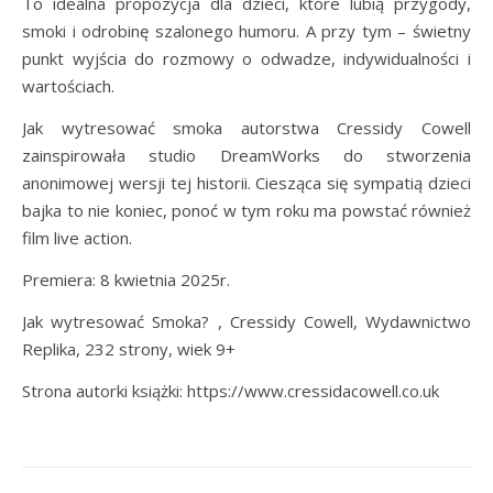
To idealna propozycja dla dzieci, które lubią przygody,
smoki i odrobinę szalonego humoru. A przy tym – świetny
punkt wyjścia do rozmowy o odwadze, indywidualności i
wartościach.
Jak wytresować smoka autorstwa Cressidy Cowell
zainspirowała studio DreamWorks do stworzenia
anonimowej wersji tej historii. Ciesząca się sympatią dzieci
bajka to nie koniec, ponoć w tym roku ma powstać również
film live action.
Premiera: 8 kwietnia 2025r.
Jak wytresować Smoka? , Cressidy Cowell, Wydawnictwo
Replika, 232 strony, wiek 9+
Strona autorki książki: https://www.cressidacowell.co.uk