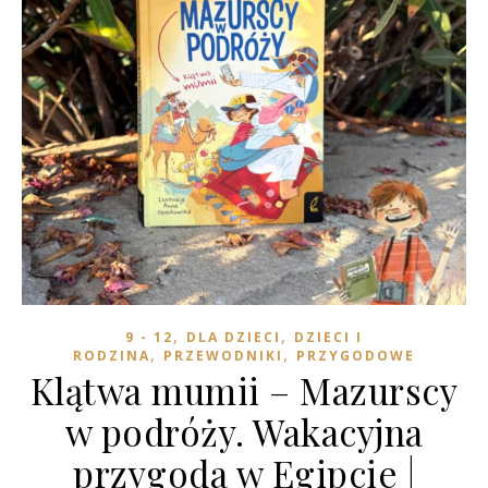
,
,
9 - 12
DLA DZIECI
DZIECI I
,
,
RODZINA
PRZEWODNIKI
PRZYGODOWE
Klątwa mumii – Mazurscy
w podróży. Wakacyjna
przygoda w Egipcie |