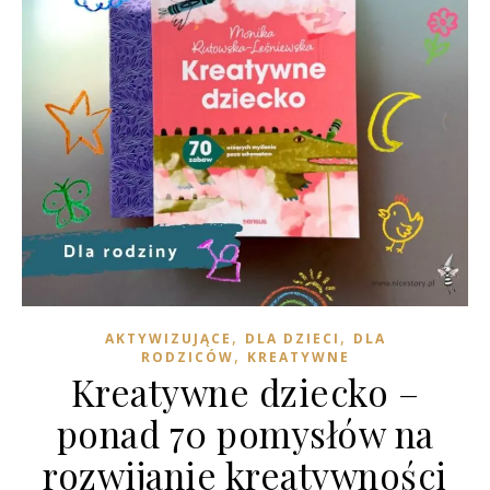
,
,
AKTYWIZUJĄCE
DLA DZIECI
DLA
,
RODZICÓW
KREATYWNE
Kreatywne dziecko –
ponad 70 pomysłów na
rozwijanie kreatywności