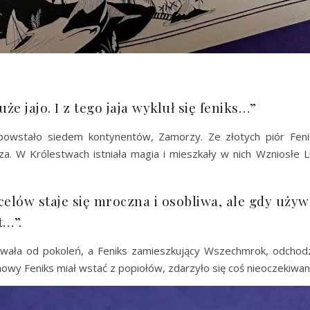
e jajo. I z tego jaja wykluł się feniks…”
 powstało siedem kontynentów, Zamorzy. Ze złotych piór Fen
a. W Królestwach istniała magia i mieszkały w nich Wzniosłe 
ów staje się mroczna i osobliwa, ale gdy używa 
t…”.
ła od pokoleń, a Feniks zamieszkujący Wszechmrok, odchodził
 nowy Feniks miał wstać z popiołów, zdarzyło się coś nieoczekiwa