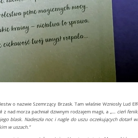
estw o nazwie Szemrzący Brzask. Tam właśnie Wzniosły Lud Elfó
ził z nad morza pachniał dziwnym rodzajem magii, a
„… cień fenik
 jego blask. Nadeszła noc i nagle do uszu oczekujących dotarł w
kim w uszach.”