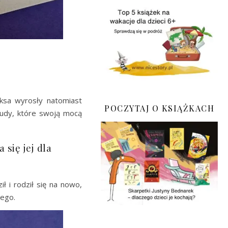
iksa wyrosły natomiast
POCZYTAJ O KSIĄŻKACH
Ludy, które swoją mocą
się jej dla
 i rodził się na nowo,
nego.