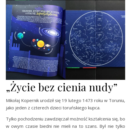
„Życie bez cienia nudy”
Mikołaj Kopernik urodził się 19 lutego 1473 roku w Toruniu,
jako jeden z czterech dzieci toruńskiego kupca.
Tylko pochodzeniu zawdzięczał możność kształcenia się, bo
w owym czasie biedni nie mieli na to szans. Był nie tylko