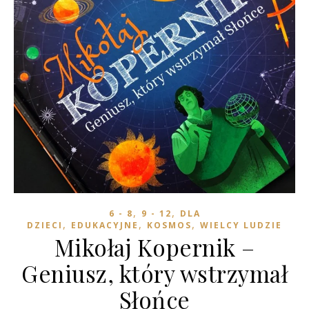
,
,
6 - 8
9 - 12
DLA
,
,
,
DZIECI
EDUKACYJNE
KOSMOS
WIELCY LUDZIE
Mikołaj Kopernik –
Geniusz, który wstrzymał
Słońce