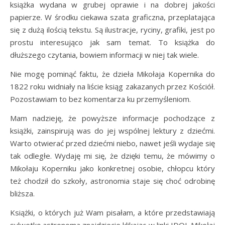
książka wydana w grubej oprawie i na dobrej jakości
papierze. W środku ciekawa szata graficzna, przeplatająca
się z dużą ilością tekstu. Są ilustracje, ryciny, grafiki, jest po
prostu interesująco jak sam temat. To książka do
dłuższego czytania, bowiem informacji w niej tak wiele.
Nie mogę pominąć faktu, że dzieła Mikołaja Kopernika do
1822 roku widniały na liście ksiąg zakazanych przez Kościół.
Pozostawiam to bez komentarza ku przemyśleniom.
Mam nadzieję, że powyższe informacje pochodzące z
książki, zainspirują was do jej wspólnej lektury z dziećmi.
Warto otwierać przed dziećmi niebo, nawet jeśli wydaje się
tak odległe. Wydaję mi się, że dzięki temu, że mówimy o
Mikołaju Koperniku jako konkretnej osobie, chłopcu który
też chodził do szkoły, astronomia staje się choć odrobinę
bliższa.
Książki, o których już Wam pisałam, a które przedstawiają
sylwetkę astronoma znajdziecie klikając w linki IDOL Mikołaj