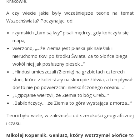
Krakowie.
A czy wiecie jakie były wcześniejsze teorie na temat
Wszechświata? Poczynając, od:
rzymskich „tam są lwy” pisali mędrcy, gdy kończyła się
mapa;
wierzono, „…że Ziemia jest płaska jak naleśnik i
nieruchomo tkwi po środku Świata. Za to Słońce biega
wokół niej jak posłuszny piesek…”
„Hindusi umieszczali (Ziemię) na grzbietach czterech
słoni, które z kolei stały na skorupie żółwia, a ten pływał
dostojnie po powierzchni nieskończonego oceanu….”
„Egipcjanie wierzyli, że Ziemia to bóg Greb…”
„Babilończycy….,że Ziemia to góra wystająca z morza…”
Teorii było wiele, w zależności od szerokości geograficznej
i czasu.
Mikołaj Kopernik. Geniusz, który wstrzymał Słońce
to