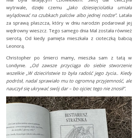
wytrwale, dzięki czemu
„Jako dziesięciolatka umiała
wylądować na czubkach palców albo jednej nodze”.
Latała
za sprawą płaszcza, który w dniu narodzin podarował jej
wędrowny wieszcz. Tego samego dnia Mal została również
sierotą. Od kiedy pamięta mieszkała z cioteczką babcią
Leonorą.
Christopher po śmierci mamy, mieszka sam z tatą w
Londynie.
„Od zawsze przyciąga do siebie stworzenie
wszelkie „W dzieciństwie to była radość jego życia.. Kiedy
podrósł, nadal sprawiało mu to ogromną przyjemność, ale
nauczył się ukrywać swój dar – bo ojciec tego nie znosił”.