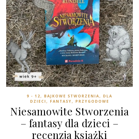
,
,
9 - 12
BAJKOWE STWORZENIA
DLA
,
,
DZIECI
FANTASY
PRZYGODOWE
Niesamowite Stworzenia
– fantasy dla dzieci –
recenzja książki