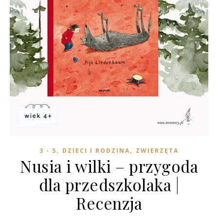
,
,
3 - 5
DZIECI I RODZINA
ZWIERZĘTA
Nusia i wilki – przygoda
dla przedszkolaka |
Recenzja