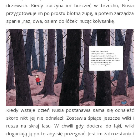
drzewach. Kiedy zaczyna im burczeć w brzuchu, Nusia
przygotowuje im po prostu błotną zupę, a potem zarządza
spanie „raz, dwa, osiem do łóżek” nucąc kołysankę.
Kiedy wstaje dzień Nusia postanawia sama się odnaleźć
skoro nikt jej nie odnalazł. Zostawia śpiące jeszcze wilki i
rusza na skraj lasu. W chwili gdy dociera do łąki, wilki
doganiają ją po to aby się pożegnać. Jest im żal rozstania i