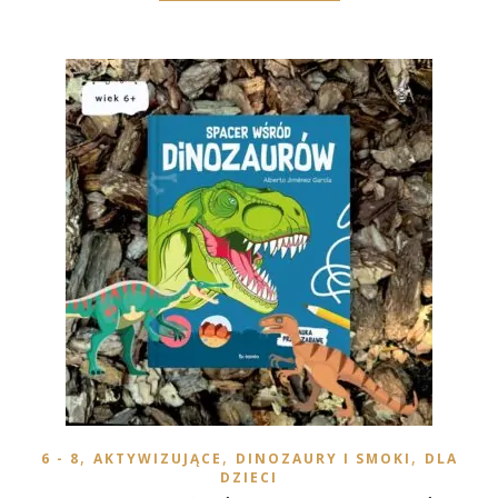
,
,
,
6 - 8
AKTYWIZUJĄCE
DINOZAURY I SMOKI
DLA
DZIECI