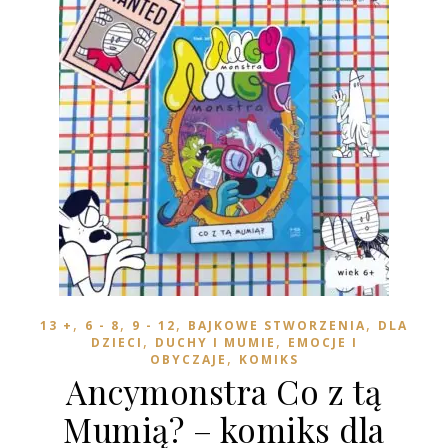
,
,
,
,
13 +
6 - 8
9 - 12
BAJKOWE STWORZENIA
DLA
,
,
DZIECI
DUCHY I MUMIE
EMOCJE I
,
OBYCZAJE
KOMIKS
Ancymonstra Co z tą
Mumią? – komiks dla