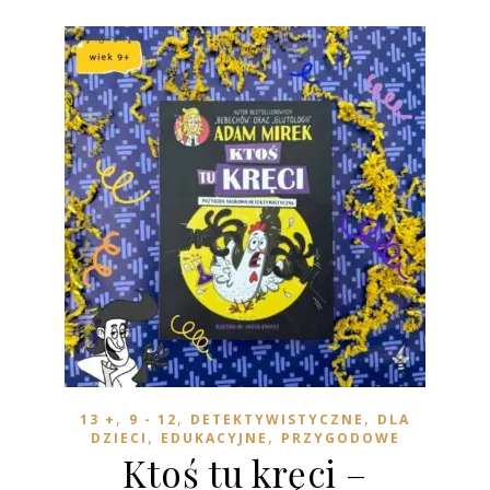
,
,
,
13 +
9 - 12
DETEKTYWISTYCZNE
DLA
,
,
DZIECI
EDUKACYJNE
PRZYGODOWE
Ktoś tu kręci –