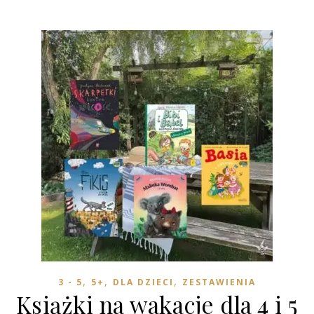
,
,
,
3 - 5
5+
DLA DZIECI
ZESTAWIENIA
Książki na wakacje dla 4 i 5