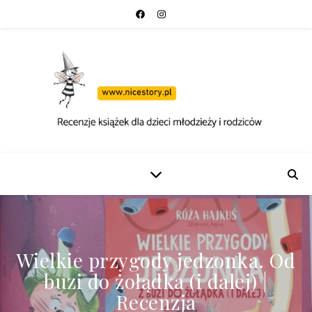
dzonka. Od
Jadzia i Antyk Sekre
dalej) |
Anioła – książka d