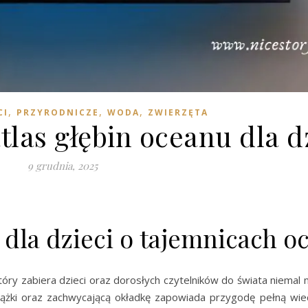
,
,
,
CI
PRZYRODNICZE
WODA
ZWIERZĘTA
tlas głębin oceanu dla d
9 grudnia, 2025
a dla dzieci o tajemnicach o
tóry zabiera dzieci oraz dorosłych czytelników do świata niemal 
iążki oraz zachwycającą okładkę zapowiada przygodę pełną wie