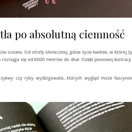
tła po absolutną ciemność
w oceanu. Od strefy słonecznej, gdzie życie kwitnie, w której ż
a rozciąga się od 6000 metrów do dna!. Dzięki pionowej ilustracj
trzykwy czy ryby wyślizgowate, których wygląd może fascynow