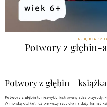
,
6 - 8
DLA DZIE
Potwory z głębin-a
Potwory z głębin – książk
Potwory z głębin
to niezwykły ilustrowany atlas przyrody, k
W morską otchłań. Już pierwszy rzut oka na duży format ks