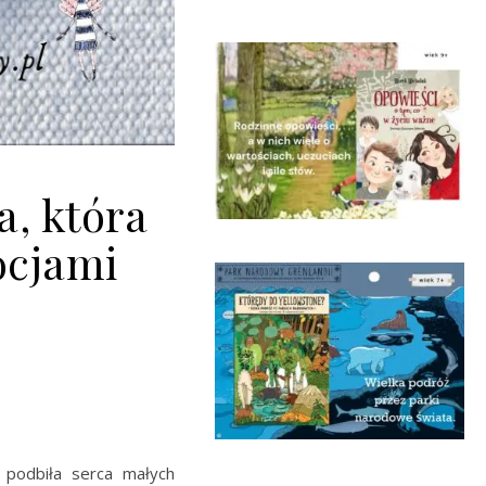
a, która
ocjami
 podbiła serca małych