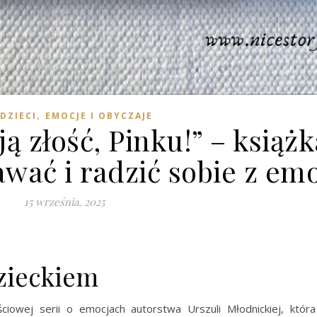
,
DZIECI
EMOCJE I OBYCZAJE
 złość, Pinku!” – książk
awać i radzić sobie z em
15 września, 2025
dzieckiem
iowej serii o emocjach autorstwa Urszuli Młodnickiej, która