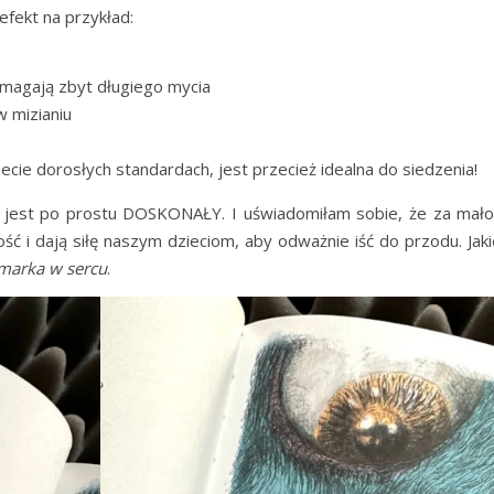
efekt na przykład:
ymagają zbyt długiego mycia
w mizianiu
H
ecie dorosłych standardach, jest przecież idealna do siedzenia!
 jest po prostu DOSKONAŁY. I uświadomiłam sobie, że za mał
ść i dają siłę naszym dzieciom, aby odważnie iść do przodu. Ja
marka w sercu
.