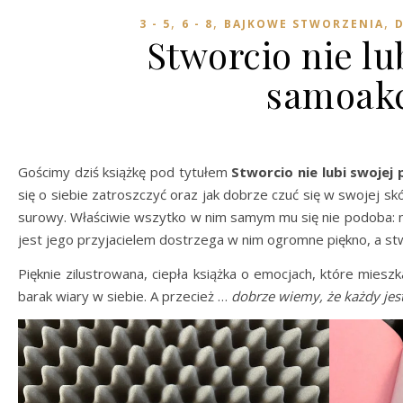
,
,
,
3 - 5
6 - 8
BAJKOWE STWORZENIA
D
Stworcio nie lu
samoakc
Gościmy dziś książkę pod tytułem
Stworcio nie lubi swojej
się o siebie zatroszczyć oraz jak dobrze czuć się w swojej sk
surowy. Właściwie wszytko w nim samym mu się nie podoba: nos
jest jego przyjacielem dostrzega w nim ogromne piękno, a st
Pięknie zilustrowana, ciepła książka o emocjach, które mieszk
barak wiary w siebie. A przecież …
dobrze wiemy, że każdy jes