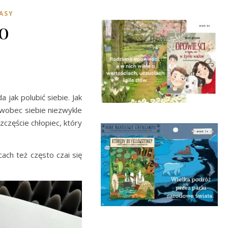
ASY
o
 jak polubić siebie. Jak
t wobec siebie niezwykle
częście chłopiec, który
ach też często czai się