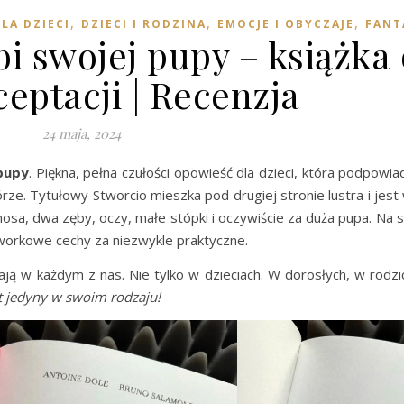
,
,
,
LA DZIECI
DZIECI I RODZINA
EMOCJE I OBYCZAJE
FANT
bi swojej pupy – książka 
eptacji | Recenzja
24 maja, 2024
 pupy
. Piękna, pełna czułości opowieść dla dzieci, która podpowiada
órze. Tytułowy Stworcio mieszka pod drugiej stronie lustra i jes
a, dwa zęby, oczy, małe stópki i oczywiście za duża pupa. Na sz
workowe cechy za niezwykle praktyczne.
ają w każdym z nas. Nie tylko w dzieciach. W dorosłych, w rodzic
t jedyny w swoim rodzaju!