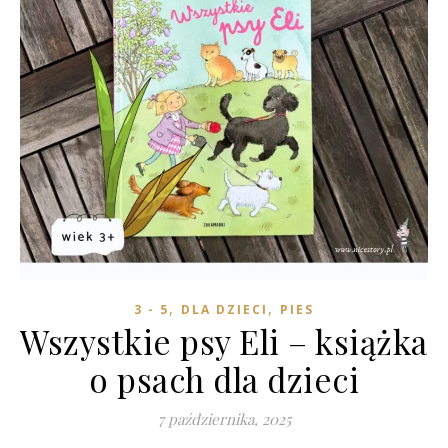
,
,
3 - 5
DLA DZIECI
PIES
Wszystkie psy Eli – książka
o psach dla dzieci
7 października, 2025