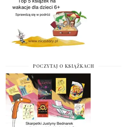
POCZYTAJ O KSIĄŻKACH