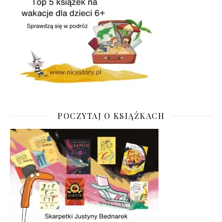
POCZYTAJ O KSIĄŻKACH