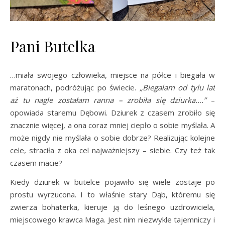
Pani Butelka
…miała swojego człowieka, miejsce na półce i biegała w
maratonach, podróżując po świecie.
„Biegałam od tylu lat
aż tu nagle zostałam ranna – zrobiła się dziurka….”
–
opowiada staremu Dębowi. Dziurek z czasem zrobiło się
znacznie więcej, a ona coraz mniej ciepło o sobie myślała. A
może nigdy nie myślała o sobie dobrze? Realizując kolejne
cele, straciła z oka cel najważniejszy – siebie. Czy też tak
czasem macie?
Kiedy dziurek w butelce pojawiło się wiele zostaje po
prostu wyrzucona. I to właśnie stary Dąb, któremu się
zwierza bohaterka, kieruje ją do leśnego uzdrowiciela,
miejscowego krawca Maga. Jest nim niezwykle tajemniczy i