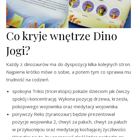
Co kryje wnętrze Dino
Jogi?
Każdy z dinozaurów ma do dyspozycji kilka kolejnych stron.
Najpierw krótko mówi o sobie, a potem tym co sprawia mu
trudność na codzień.
spokojna Triksi (triceratops) pokaże dzieciom jak ćwiczy
spokój i koncentrację. Wykona pozycję drzewa, krzesła,
pokojowego wojownika oraz medytacji wojownika.
porywczy Reks (tyranozaur) będzie prezentował
pozycje wojownika 2, chwyt za paluch, chwyt za paluch
w przykucnięciu oraz medytację kochającej życzliwości.
Wszytko po to, by opanować złość która nachodzi go