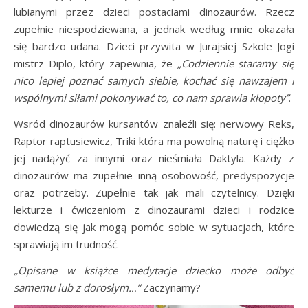
lubianymi przez dzieci postaciami dinozaurów. Rzecz
zupełnie niespodziewana, a jednak według mnie okazała
się bardzo udana. Dzieci przywita w Jurajsiej Szkole Jogi
mistrz Diplo, który zapewnia, że
„Codziennie staramy się
nico lepiej poznać samych siebie, kochać się nawzajem i
wspólnymi siłami pokonywać to, co nam sprawia kłopoty”
.
Wsród dinozaurów kursantów znaleźli się: nerwowy Reks,
Raptor raptusiewicz, Triki która ma powolną naturę i ciężko
jej nadążyć za innymi oraz nieśmiała Daktyla. Każdy z
dinozaurów ma zupełnie inną osobowość, predyspozycje
oraz potrzeby. Zupełnie tak jak mali czytelnicy. Dzięki
lekturze i ćwiczeniom z dinozaurami dzieci i rodzice
dowiedzą się jak mogą pomóc sobie w sytuacjach, które
sprawiają im trudność.
„Opisane w książce medytacje dziecko może odbyć
samemu lub z dorosłym…”
Zaczynamy?