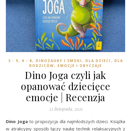
,
,
,
,
3 - 5
6 - 8
DINOZAURY I SMOKI
DLA DZIECI
DLA
,
RODZICÓW
EMOCJE I OBYCZAJE
Dino Joga czyli jak
opanować dziecięce
emocje | Recenzja
23 listopada, 2021
Dino Joga
to propozycja dla najmłodszych dzieci. Książka
w atrakcyjny sposób łączy naukę technik relaksacyjnych z