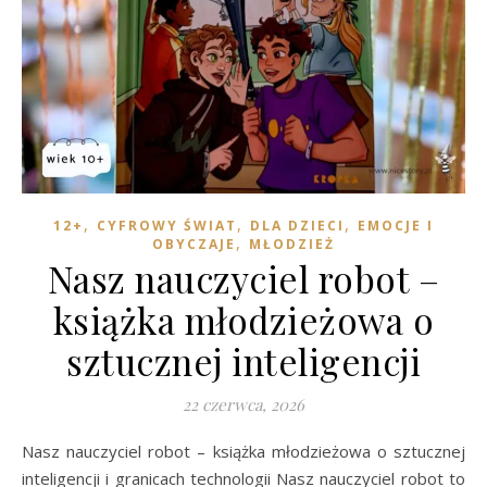
,
,
,
12+
CYFROWY ŚWIAT
DLA DZIECI
EMOCJE I
,
OBYCZAJE
MŁODZIEŻ
Nasz nauczyciel robot –
książka młodzieżowa o
sztucznej inteligencji
22 czerwca, 2026
Nasz nauczyciel robot – książka młodzieżowa o sztucznej
inteligencji i granicach technologii Nasz nauczyciel robot to