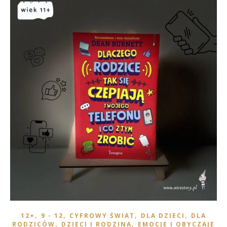
,
,
,
,
12+
9 - 12
CYFROWY ŚWIAT
DLA DZIECI
DLA
,
,
RODZICÓW
DZIECI I RODZINA
EMOCJE I OBYCZAJE