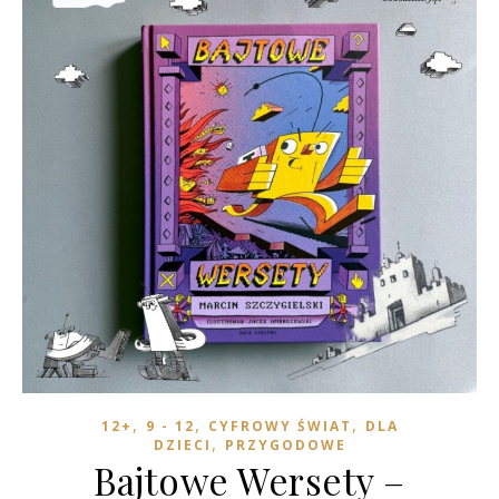
,
,
,
12+
9 - 12
CYFROWY ŚWIAT
DLA
,
DZIECI
PRZYGODOWE
Bajtowe Wersety –