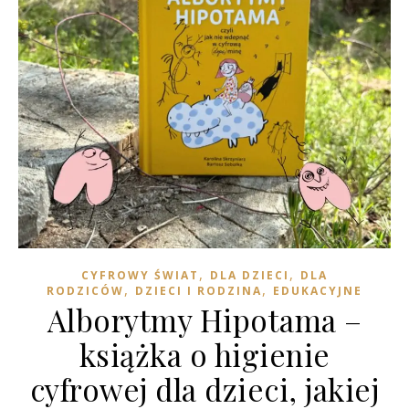
,
,
CYFROWY ŚWIAT
DLA DZIECI
DLA
,
,
RODZICÓW
DZIECI I RODZINA
EDUKACYJNE
Alborytmy Hipotama –
książka o higienie
cyfrowej dla dzieci, jakiej