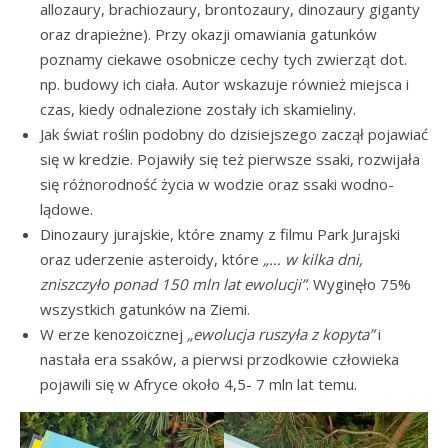
allozaury, brachiozaury, brontozaury, dinozaury giganty
oraz drapieżne). Przy okazji omawiania gatunków
poznamy ciekawe osobnicze cechy tych zwierząt dot.
np. budowy ich ciała. Autor wskazuje również miejsca i
czas, kiedy odnalezione zostały ich skamieliny.
Jak świat roślin podobny do dzisiejszego zaczął pojawiać
się w kredzie. Pojawiły się też pierwsze ssaki, rozwijała
się różnorodność życia w wodzie oraz ssaki wodno-
lądowe.
Dinozaury jurajskie, które znamy z filmu Park Jurajski
oraz uderzenie asteroidy, które
„… w kilka dni,
zniszczyło ponad 150 mln lat ewolucji”
. Wyginęło 75%
wszystkich gatunków na Ziemi.
W erze kenozoicznej
„ewolucja ruszyła z kopyta”
i
nastała era ssaków, a pierwsi przodkowie człowieka
pojawili się w Afryce około 4,5- 7 mln lat temu.