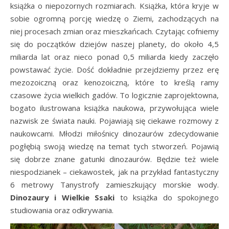
książka o niepozornych rozmiarach. Książka, która kryje w
sobie ogromną porcję wiedzę o Ziemi, zachodzących na
niej procesach zmian oraz mieszkańcach. Czytając cofniemy
się do początków dziejów naszej planety, do około 4,5
miliarda lat oraz nieco ponad 0,5 miliarda kiedy zaczęło
powstawać życie. Dość dokładnie przejdziemy przez erę
mezozoiczną oraz kenozoiczną, które to kreślą ramy
czasowe życia wielkich gadów. To logicznie zaprojektowna,
bogato ilustrowana książka naukowa, przywołująca wiele
nazwisk ze świata nauki. Pojawiają się ciekawe rozmowy z
naukowcami. Młodzi miłośnicy dinozaurów zdecydowanie
pogłębią swoją wiedzę na temat tych stworzeń. Pojawią
się dobrze znane gatunki dinozaurów. Będzie też wiele
niespodzianek – ciekawostek, jak na przykład fantastyczny
6 metrowy Tanystrofy zamieszkujący morskie wody.
Dinozaury i Wielkie Ssaki
to książka do spokojnego
studiowania oraz odkrywania.