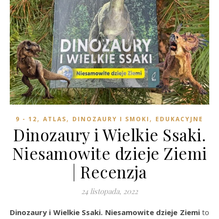
,
,
,
9 - 12
ATLAS
DINOZAURY I SMOKI
EDUKACYJNE
Dinozaury i Wielkie Ssaki.
Niesamowite dzieje Ziemi
| Recenzja
24 listopada, 2022
Dinozaury i Wielkie Ssaki. Niesamowite dzieje Ziemi
to