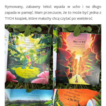
Rymowany, zabawny tekst wpada w ucho i na długo
zapada w pamięć. Mam przeczucie, że to może być jedna z
TYCH książek, które maluchy chcą czytać po wielokroć.