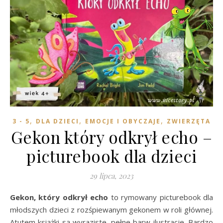
,
,
,
3 - 5
DLA DZIECI
EMOCJE I OBYCZAJE
ZWIERZĘTA
Gekon który odkrył echo –
picturebook dla dzieci
29 lipca, 2023
Gekon, który odkrył echo
to rymowany picturebook dla
młodszych dzieci z rozśpiewanym gekonem w roli głównej.
Atutem książki są wyraziste, pełne barw ilustracje. Bardzo