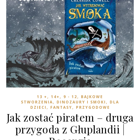
,
,
,
13 +
14+
9 - 12
BAJKOWE
,
,
STWORZENIA
DINOZAURY I SMOKI
DLA
,
,
DZIECI
FANTASY
PRZYGODOWE
Jak zostać piratem – druga
przygoda z Głuplandii |