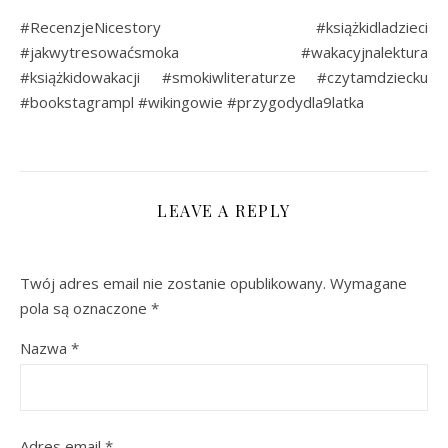
#RecenzjeNicestory #książkidladzieci
#jakwytresowaćsmoka #wakacyjnalektura
#książkidowakacji #smokiwliteraturze #czytamdziecku
#bookstagrampl #wikingowie #przygodydla9latka
LEAVE A REPLY
Twój adres email nie zostanie opublikowany.
Wymagane
pola są oznaczone
*
Nazwa
*
Adres email
*