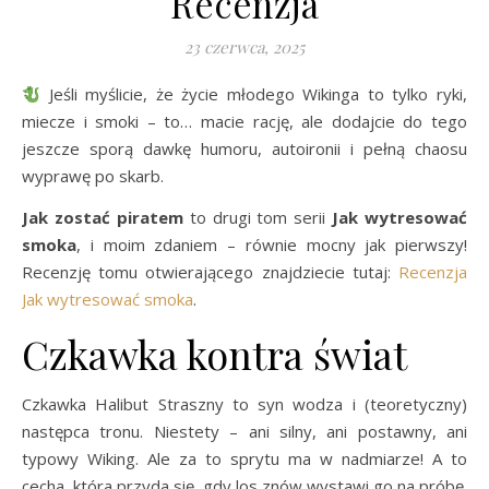
Recenzja
23 czerwca, 2025
Jeśli myślicie, że życie młodego Wikinga to tylko ryki,
miecze i smoki – to… macie rację, ale dodajcie do tego
jeszcze sporą dawkę humoru, autoironii i pełną chaosu
wyprawę po skarb.
Jak zostać piratem
to drugi tom serii
Jak wytresować
smoka
, i moim zdaniem – równie mocny jak pierwszy!
Recenzję tomu otwierającego znajdziecie tutaj:
Recenzja
Jak wytresować smoka
.
Czkawka kontra świat
Czkawka Halibut Straszny to syn wodza i (teoretyczny)
następca tronu. Niestety – ani silny, ani postawny, ani
typowy Wiking. Ale za to sprytu ma w nadmiarze! A to
cecha, która przyda się, gdy los znów wystawi go na próbę.