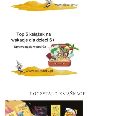
POCZYTAJ O KSIĄŻKACH