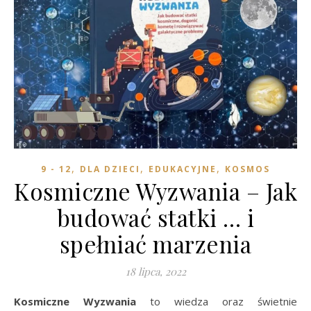
,
,
,
9 - 12
DLA DZIECI
EDUKACYJNE
KOSMOS
Kosmiczne Wyzwania – Jak
budować statki … i
spełniać marzenia
18 lipca, 2022
Kosmiczne Wyzwania
to wiedza oraz świetnie