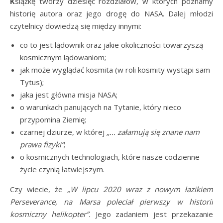
K
siążkę tworzy dziesięć rozdziałów, w których poznamy
historię autora oraz jego drogę do NASA. Dalej młodzi
czytelnicy dowiedzą się między innymi:
co to jest lądownik oraz jakie okoliczności towarzyszą
kosmicznym lądowaniom;
jak może wyglądać kosmita (w roli kosmity wystąpi sam
Tytus);
jaka jest główna misja NASA;
o warunkach panujących na Tytanie, który nieco
przypomina Ziemię;
czarnej dziurze, w której
„… załamują się znane nam
prawa fizyki”
;
o kosmicznych technologiach, które nasze codzienne
życie czynią łatwiejszym.
Czy wiecie, że
„W lipcu 2020 wraz z nowym łazikiem
Perseverance, na Marsa poleciał pierwszy w historii
kosmiczny helikopter”.
Jego zadaniem jest przekazanie