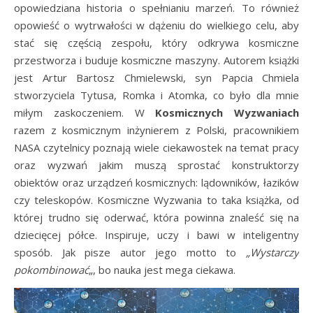
opowiedziana historia o spełnianiu marzeń. To również
opowieść o wytrwałości w dążeniu do wielkiego celu, aby
stać się częścią zespołu, który odkrywa kosmiczne
przestworza i buduje kosmiczne maszyny. Autorem książki
jest Artur Bartosz Chmielewski, syn Papcia Chmiela
stworzyciela Tytusa, Romka i Atomka, co było dla mnie
miłym zaskoczeniem. W
Kosmicznych Wyzwaniach
razem z kosmicznym inżynierem z Polski, pracownikiem
NASA czytelnicy poznają wiele ciekawostek na temat pracy
oraz wyzwań jakim muszą sprostać konstruktorzy
obiektów oraz urządzeń kosmicznych: lądowników, łazików
czy teleskopów. Kosmiczne Wyzwania to taka książka, od
której trudno się oderwać, która powinna znaleść się na
dziecięcej półce. Inspiruje, uczy i bawi w inteligentny
sposób. Jak pisze autor jego motto to
„Wystarczy
pokombinować
„, bo nauka jest mega ciekawa.