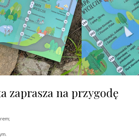
ta zaprasza na przygodę
drem;
ym.