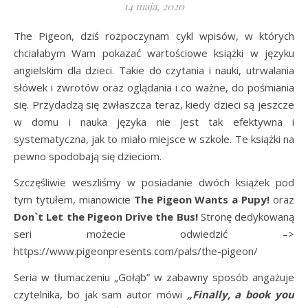
14 maja, 2020
The Pigeon, dziś rozpoczynam cykl wpisów, w których
chciałabym Wam pokazać wartościowe książki w języku
angielskim dla dzieci. Takie do czytania i nauki, utrwalania
słówek i zwrotów oraz oglądania i co ważne, do pośmiania
się. Przydadzą się zwłaszcza teraz, kiedy dzieci są jeszcze
w domu i nauka języka nie jest tak efektywna i
systematyczna, jak to miało miejsce w szkole. Te książki na
pewno spodobają się dzieciom.
Szczęśliwie weszliśmy w posiadanie dwóch książek pod
tym tytułem, mianowicie
The Pigeon Wants a Pupy!
oraz
Don`t Let the Pigeon Drive the Bus!
Stronę dedykowaną
seri możecie odwiedzić –>
https://www.pigeonpresents.com/pals/the-pigeon/
Seria w tłumaczeniu „Gołąb” w zabawny sposób angażuje
czytelnika, bo jak sam autor mówi
„Finally, a book you