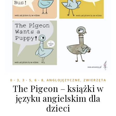
,
,
,
,
0 - 3
3 - 5
6 - 8
ANGLOJĘZYCZNE
ZWIERZĘTA
The Pigeon – książki w
języku angielskim dla
dzieci