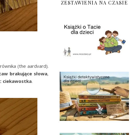
ZESTAWIENIA NA CZASIE
równika (the aardvard).
taw brakujące słowa
,
ec
ciekawostka
.