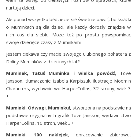
wam za wstęp do ciekawych rozmów o sprawach, które
nurtują dzieci.
Ale ponad wszystko będziecie się świetnie bawić, bo książki
o Muminkach są dla dzieci, ale każdy dorosły znajdzie w
nich coś dla siebie. Może też po prostu powspominać
swoje dziecięce czasy z Muminkami.
Jestem ciekawa czy macie swojego ulubionego bohatera z
Doliny Muminków z dziecinnych lat?
Muminek, Tatuś Muminka i wielka powódź
, Tove
Jansson, tłumaczenie Izabela Karpiszuk, ilustracje Moomin
Characters, wydawnictwo HarperCollins, 32 strony, wiek 3
+
Muminki. Odwagi, Muminku!
, stworzona na podstawie na
podstawie oryginalnych grafik Tove Jansson, wydawnictwo
HarperCollins, 16 stron, wiek 3+
Muminki. 100 naklejek
, opracowanie zbiorowe,