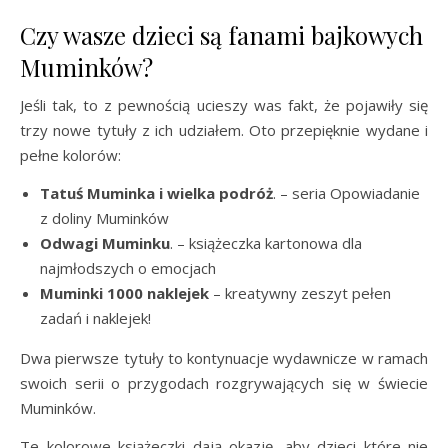
Czy wasze dzieci są fanami bajkowych
Muminków?
Jeśli tak, to z pewnością ucieszy was fakt, że pojawiły się
trzy nowe tytuły z ich udziałem. Oto przepięknie wydane i
pełne kolorów:
Tatuś Muminka i wielka podróż
. – seria Opowiadanie
z doliny Muminków
Odwagi Muminku
. – książeczka kartonowa dla
najmłodszych o emocjach
Muminki 1000 naklejek
– kreatywny zeszyt pełen
zadań i naklejek!
Dwa pierwsze tytuły to kontynuacje wydawnicze w ramach
swoich serii o przygodach rozgrywających się w świecie
Muminków.
Te kolorowe książeczki dają okazję, aby dzieci które nie