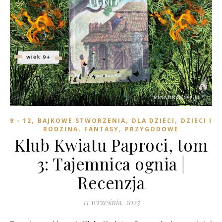
,
,
,
9 - 12
BAJKOWE STWORZENIA
DLA DZIECI
DZIECI I
,
,
RODZINA
FANTASY
PRZYGODOWE
Klub Kwiatu Paproci, tom
3: Tajemnica ognia |
Recenzja
11 września, 2023