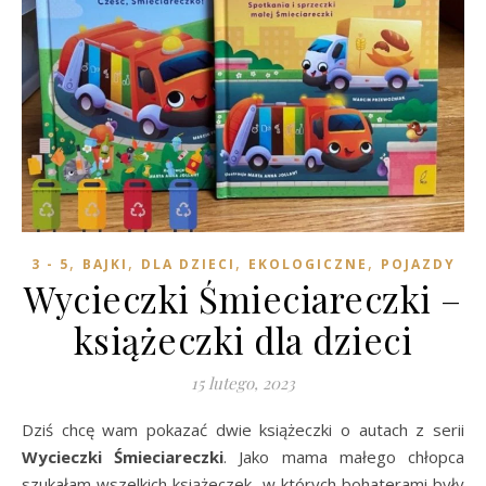
,
,
,
,
3 - 5
BAJKI
DLA DZIECI
EKOLOGICZNE
POJAZDY
Wycieczki Śmieciareczki –
książeczki dla dzieci
15 lutego, 2023
Dziś chcę wam pokazać dwie książeczki o autach z serii
Wycieczki Śmieciareczki
. Jako mama małego chłopca
szukałam wszelkich książeczek, w których bohaterami były