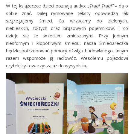
W tej książeczce dzieci poznają autko. „
Trąb! Trąb!”
– da o
sobie znać. Dalej rymowane teksty opowiedzą jak
segregujemy śmieci. Co wrzucamy do zielonych,
niebieskich, żółtych oraz brązowych pojemników. I co
dzieje się ze śmieciami zmieszanymi. Przy jednym
niesfornym i kłopotliwym śmieciu, nasza Śmieciareczka
będzie potrzebować pomocy dźwigu budowlanego. Innym
razem wspomoże ją radiowóz. Wesołemu pojazdowi
czytelnicy towarzyszą aż do wysypiska.