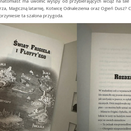
natomiast ma uwolnić wyspy od przybierających wciąż na sile 
rza, Magiczną latarnię, Kotwicę Odnalezienia oraz Ogień Dusz? 
przyniesie ta szalona przygoda.