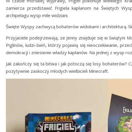
W czasie morskiej wyprawy, Frigiel pokonuje wielkiego Kr
zamierza przedstawić Frigiela kapłanom na Świętych Wys
archipelagu wysp mile widziani.
Święte Wyspy zachwycą bohaterów widokami i architekturą. Skr
Przyjaciele podejrzewają, ze Jenny znajduje się w świątyni 
Piglinów, ludzi-świń, którzy pojawią się nieoczekiwanie, pr
demokracji i zniesienie władzy kapłanów. Na jednej z wysp roz
Jak zakończy się ta bitwa i jak potoczą się losy bohaterów? Cz
pozytywnie zaskoczy młodych wielbicieli Minecraft.