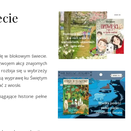
ecie
ę w blokowym świecie.
rozwojem akcji znajomych
 rozbija się u wybrzeży
elką wyprawę ku Świętym
ć z wioski.
iągające historie pełne