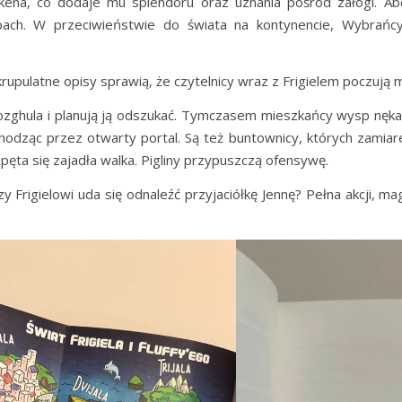
akena, co dodaje mu splendoru oraz uznania pośród załogi. Ab
pach. W przeciwieństwie do świata na kontynencie, Wybrańc
upulatne opisy sprawią, że czytelnicy wraz z Frigielem poczują m
Mozghula i planują ją odszukać. Tymczasem mieszkańcy wysp nęka
zechodząc przez otwarty portal. Są też buntownicy, których zami
pęta się zajadła walka. Pigliny przypuszczą ofensywę.
y Frigielowi uda się odnaleźć przyjaciółkę Jennę? Pełna akcji, ma