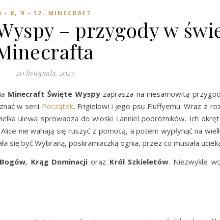
,
,
6 - 8
9 - 12
MINECRAFT
 Wyspy – przygody w świ
Minecrafta
20 listopada, 2023
ria
Minecraft Święte Wyspy
zaprasza na niesamowitą przygod
znać w serii
Początek
, Frigielowi i jego psu Fluffyemu. Wraz z 
ielka ulewa sprowadza do wioski Lanniel podróżników. Ich okręt
a Alice nie wahają się ruszyć z pomocą, a potem wypłynąć na wi
ła się być Wybraną, poskramiaczką ognia, przez co musiała ucieka
 Bogów
,
Krąg Dominacji
oraz
Król Szkieletów
. Niezwykle wc