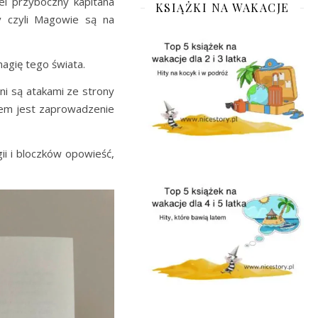
el przyboczny kapitana
KSIĄŻKI NA WAKACJE
y czyli Magowie są na
agię tego świata.
ni są atakami ze strony
arem jest zaprowadzenie
gii i bloczków opowieść,