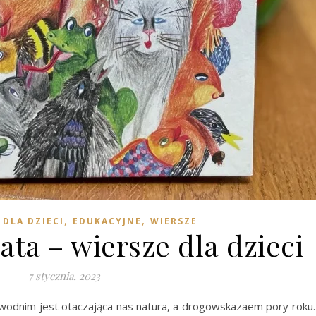
,
,
,
DLA DZIECI
EDUKACYJNE
WIERSZE
ata – wiersze dla dzieci
7 stycznia, 2023
ewodnim jest otaczająca nas natura, a drogowskazaem pory roku.