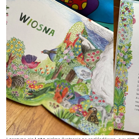
I zaczyna się
Lato
piękną ilustracją na rozkładówce, a w nim „M