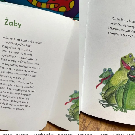
orze i wiatr”, „Pasikoniki”, „Komar”, „Dzięcioł”, „Kot”, „Echo”. Ni