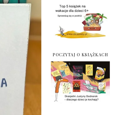
POCZYTAJ O KSIĄŻKACH