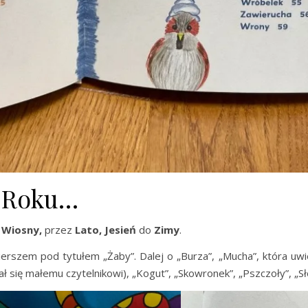
y Roku…
d
Wiosny,
przez
Lato, Jesień
do
Zimy
.
rszem pod tytułem „Żaby”. Dalej o „Burza”, „Mucha”, która uwiel
się małemu czytelnikowi), „Kogut”, „Skowronek”, „Pszczoły”, „Sło