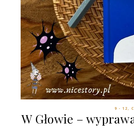
,
9 - 12
C
W Głowie – wyprawa