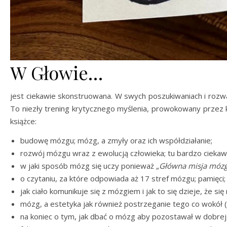
W Głowie…
jest ciekawie skonstruowana. W swych poszukiwaniach i rozważ
To niezły trening krytycznego myślenia, prowokowany przez k
książce:
budowę mózgu; mózg, a zmyły oraz ich współdziałanie;
rozwój mózgu wraz z ewolucją człowieka; tu bardzo ciekaw
w jaki sposób mózg się uczy ponieważ
„Główna misja mózgu
o czytaniu, za które odpowiada aż 17 stref mózgu; pamięc
jak ciało komunikuje się z mózgiem i jak to się dzieje, że si
mózg, a estetyka jak również postrzeganie tego co wokół (t
na koniec o tym, jak dbać o mózg aby pozostawał w dobrej