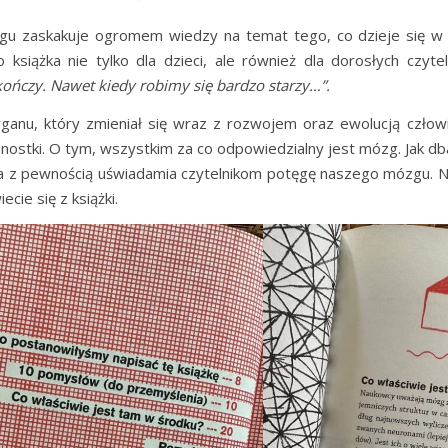
 zaskakuje ogromem wiedzy na temat tego, co dzieje się w lu
 książka nie tylko dla dzieci, ale również dla dorosłych czytel
kończy. Nawet kiedy robimy się bardzo starzy…”.
anu, który zmieniał się wraz z rozwojem oraz ewolucją człowi
ostki. O tym, wszystkim za co odpowiedzialny jest mózg. Jak d
żka z pewnością uświadamia czytelnikom potęgę naszego mózgu. Ni
cie się z książki.