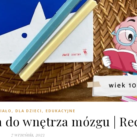
,
,
IAŁO
DLA DZIECI
EDUKACYJNE
 do wnętrza mózgu | Re
7 września, 2023