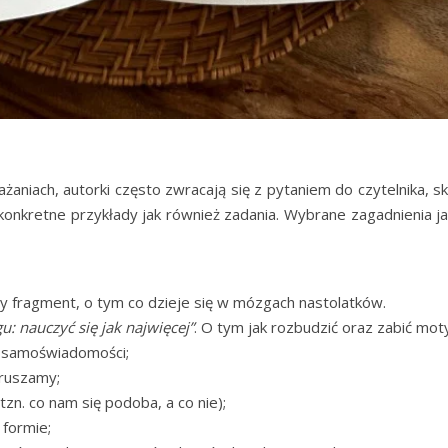
aniach, autorki często zwracają się z pytaniem do czytelnika, sk
onkretne przykłady jak również zadania. Wybrane zagadnienia jak
y fragment, o tym co dzieje się w mózgach nastolatków.
: nauczyć się jak najwięcej”
. O tym jak rozbudzić oraz zabić mot
i; samoświadomości;
ę ruszamy;
zn. co nam się podoba, a co nie);
 formie;