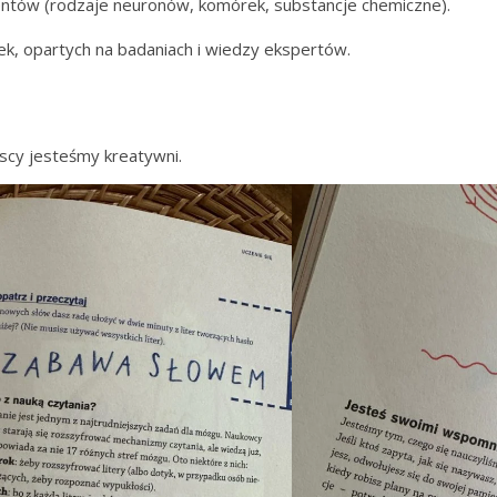
entów (rodzaje neuronów, komórek, substancje chemiczne).
ek, opartych na badaniach i wiedzy ekspertów.
yscy jesteśmy kreatywni.