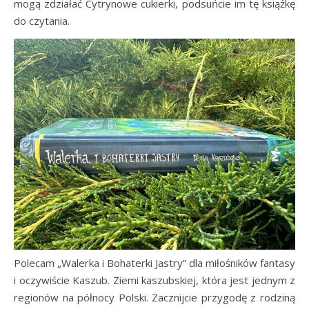
mogą zdziałać Cytrynowe cukierki, podsuńcie im tę książkę
do czytania.
Polecam „Walerka i Bohaterki Jastry” dla miłośników fantasy
i oczywiście Kaszub. Ziemi kaszubskiej, która jest jednym z
regionów na północy Polski. Zacznijcie przygodę z rodziną