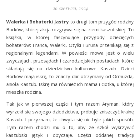
26 czerwca, 2024
Walerka i Bohaterki Jastry
to drugi tom przygód rodziny
Borków, której akcja rozgrywa się na ziemi kaszubskiej. To
książka, w której fascynujące przygody dziecięcych
bohaterów: Franca, Walerki, Otylki i Bruna przenikają się z
regionalnymi legendami. W powieści mowa jest o wielu
zwyczajach, przesądach i czarodziejskich postaciach, które
składają się na dziedzictwo kulturowe Kaszub. Dzieci
Borków mają iskrę, to znaczy dar otrzymany od Ormuzda,
anioła Kaszub. Iskrę ma również ich mama i ciotka, u której
mieszka rodzina.
Tak jak w pierwszej części i tym razem Aryman, który
wyrzekł się swojego dziedzictwa, próbuje zniszczyć krainę
Kaszub. I przyznam, że chwyta się nie byle jakich sposób.
Tym razem chodzi mu o to, aby ze szkół wykrzywić
kaszubski język i obyczaje. Części oddanej tradycji