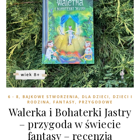
,
,
,
6 - 8
BAJKOWE STWORZENIA
DLA DZIECI
DZIECI I
,
,
RODZINA
FANTASY
PRZYGODOWE
Walerka i Bohaterki Jastry
– przygoda w świecie
fantasy – recenzja